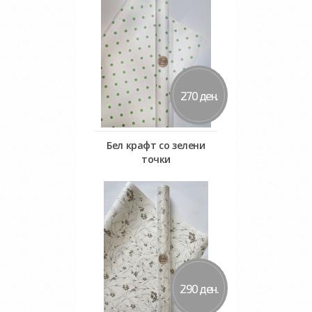
270 ден.
Бел крафт со зелени
точки
Во кошничка
290 ден.