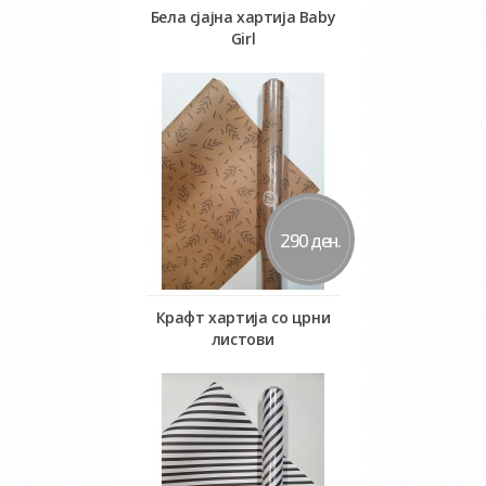
Бела сјајна хартија Baby
Girl
Во кошничка
290 ден.
Крафт хартија со црни
листови
Во кошничка