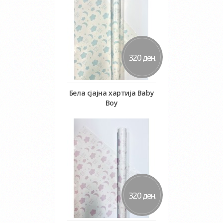
320 ден.
Бела сјајна хартија Baby
Boy
Во кошничка
320 ден.