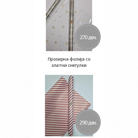
270 ден.
Проѕирна фолија со
златни снегулки
Во кошничка
290 ден.