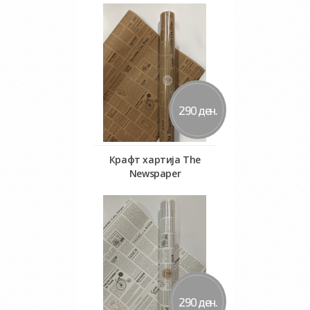
Во кошничка
290 ден.
Крафт хартија The
Newspaper
Во кошничка
290 ден.