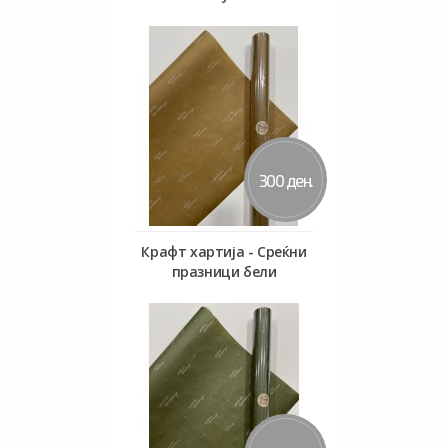
Во кошничка
300 ден.
Крафт хартија - Среќни
празници бели
Во кошничка