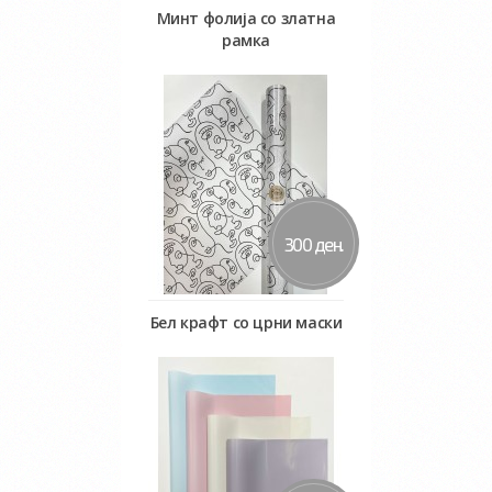
Минт фолија со златна
рамка
Во кошничка
300 ден.
Бел крафт со црни маски
Во кошничка