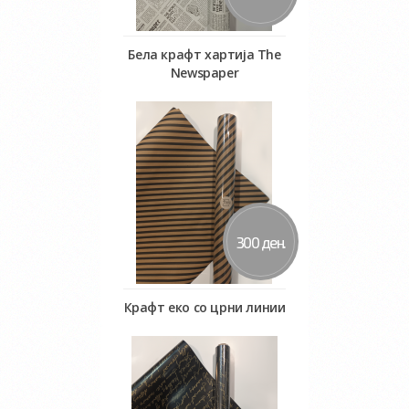
Белa крафт хартија The
Newspaper
Во кошничка
300 ден.
Крафт еко со црни линии
Во кошничка