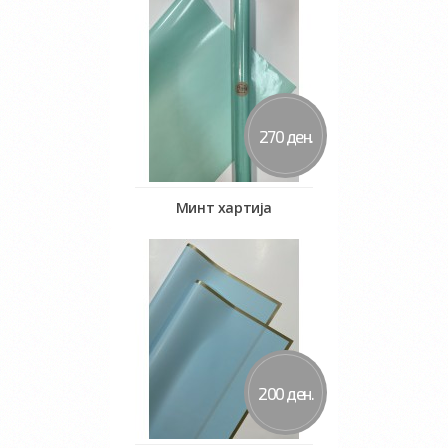
270 ден.
Минт хартија
Во кошничка
200 ден.