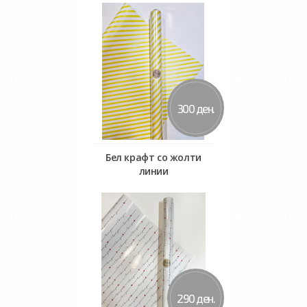
Во кошничка
300 ден.
Бел крафт со жолти
линии
Во кошничка
290 ден.