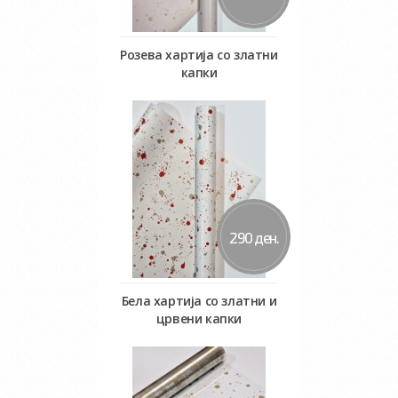
Розева хартија со златни
капки
Во кошничка
290 ден.
Бела хартија со златни и
црвени капки
Во кошничка