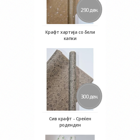
290 ден.
Крафт хартија со бели
капки
Во кошничка
300 ден.
Сив крафт - Среќен
роденден
Во кошничка