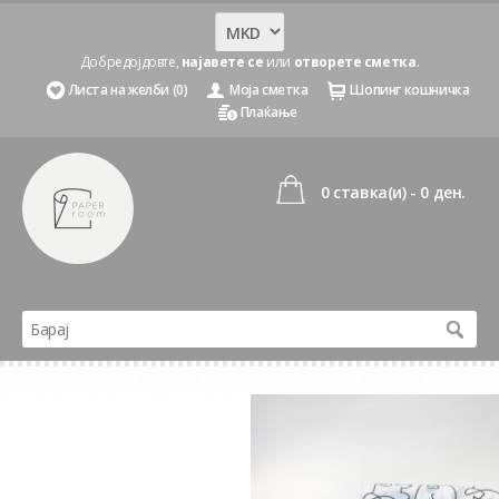
Добредојдовте,
најавете се
или
отворете сметка
.
Листа на желби (0)
Моја сметка
Шопинг кошничка
Плаќање
0 ставка(и) - 0 ден.