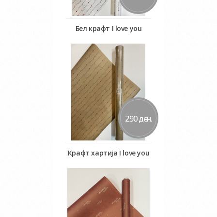
Бел крафт I love you
Во кошничка
290 ден.
Крафт хартија I love you
Во кошничка