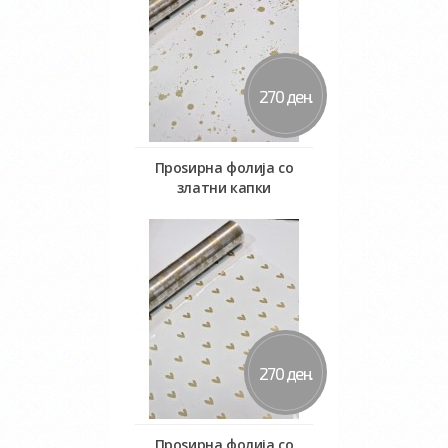
270 ден.
Проѕирна фолија со
златни капки
Во кошничка
270 ден.
Проѕирна фолија со