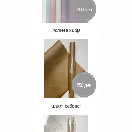
200 ден.
Фолии во боја
Во кошничка
250 ден.
Крафт ребраст
Во кошничка