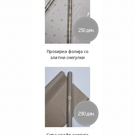
250 ден.
Проѕирна фолија со
златни снегулки
Во кошничка
290 ден.
Сива крафт хартија