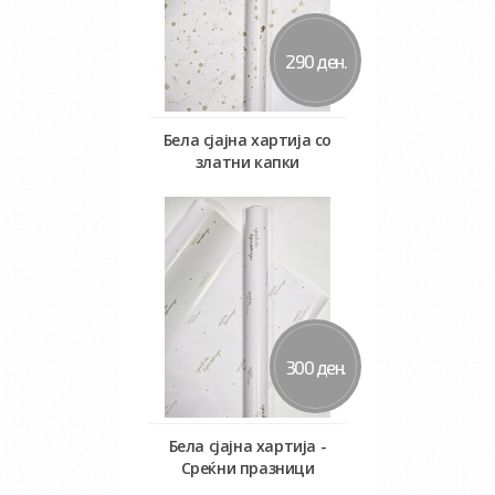
290 ден.
Бела сјајна хартија со
златни капки
Во кошничка
300 ден.
Бела сјајна хартија -
Среќни празници