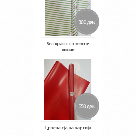
300 ден.
Бел крафт со зелени
линии
Во кошничка
350 ден.
Црвена сјајна хартија