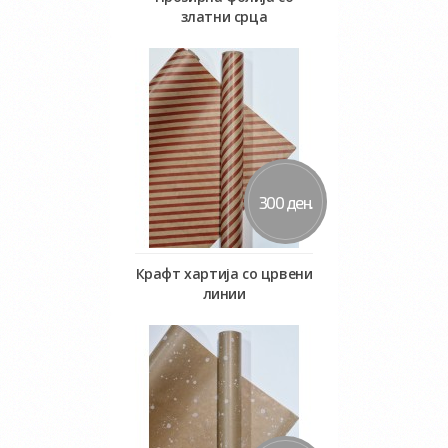
златни срца
Во кошничка
300 ден.
Крафт хартија со црвени
линии
Во кошничка