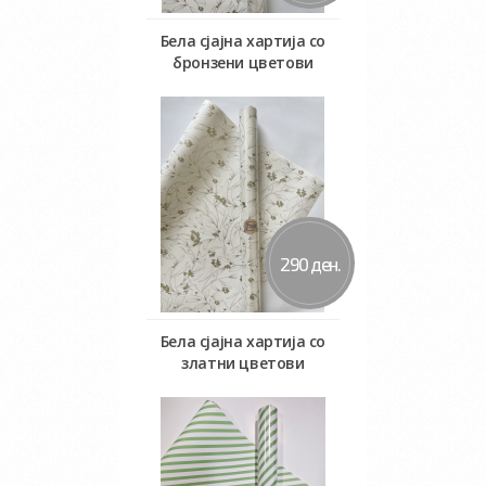
Бела сјајна хартија со
бронзени цветови
Во кошничка
290 ден.
Бела сјајна хартија со
златни цветови
Во кошничка