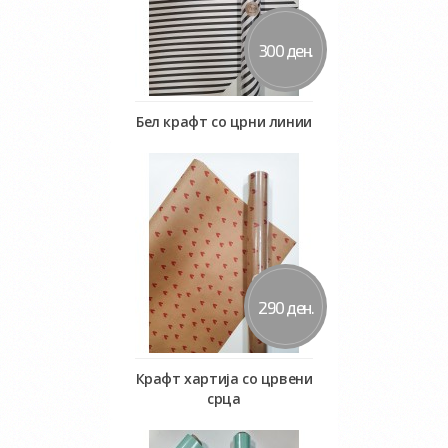
300 ден.
Бел крафт со црни линии
Во кошничка
290 ден.
Крафт хартија со црвени
срца
Во кошничка