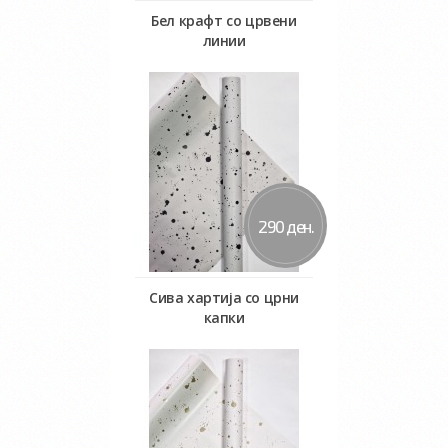
Бел крафт со црвени
линии
Во кошничка
290 ден.
Сива хартија со црни
капки
Во кошничка