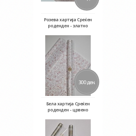
Розева хартија Среќен
роденден - златно
Во кошничка
300 ден.
Бела хартија Среќен
роденден - црвено
Во кошничка