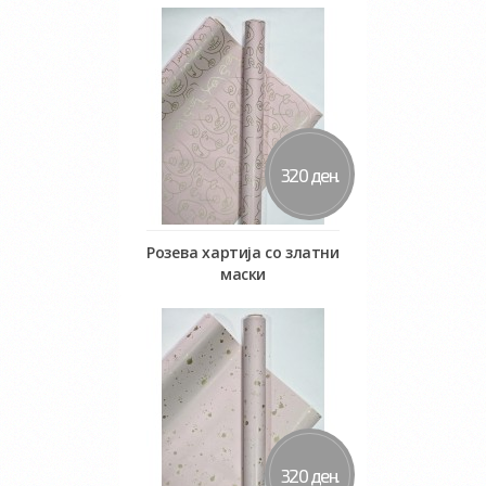
Во кошничка
320 ден.
Розева хартија со златни
маски
Во кошничка
320 ден.