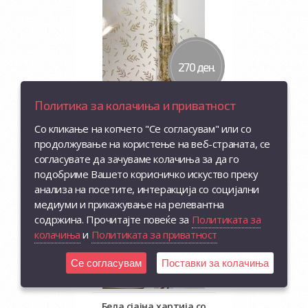
270 ден.
Политика за колачиња и приватност
Проѕирна фолија со
Со кликање на копчето "Се согласувам" или со
златни листови
продолжување на користење на веб-страната, се
Во кошничка
согласувате да зачуваме колачиња за да го
подобриме Вашето корисничко искуство преку
анализа на посетите, интеракција со социјални
медиуми и прикажување на релевантна
содржина. Прочитајте повеќе за
Политиката за
колачиња
и
Политиката за приватност
300 ден.
Се согласувам
Поставки за колачиња
Бела сјајна хартија со