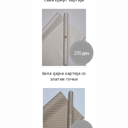
Во кошничка
270 ден.
Бела сјајна хартија со
златни точки
Во кошничка