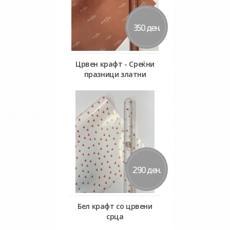
350 ден.
Црвен крафт - Среќни
празници златни
Во кошничка
290 ден.
Бел крафт со црвени
срца