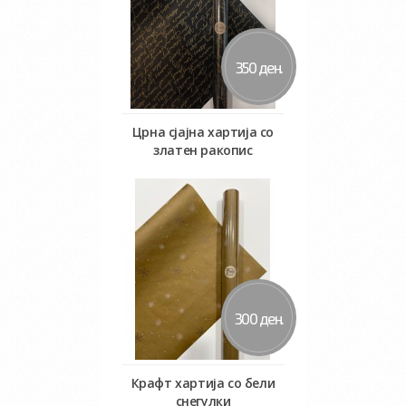
350 ден.
Црна сјајна хартија со
златен ракопис
Во кошничка
300 ден.
Крафт хартија со бели
снегулки