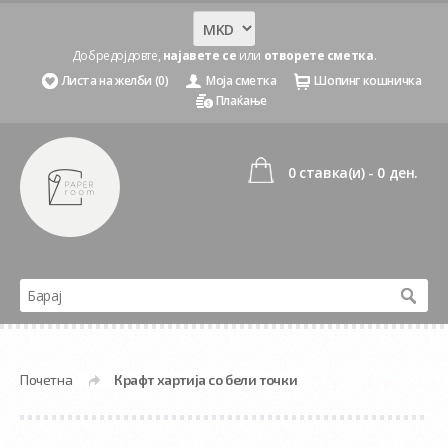
Добредојдовте,
најавете се
или
отворете сметка
.
Листа на желби (0)
Моја сметка
Шопинг кошничка
Плаќање
0 ставка(и) - 0 ден.
Почетна
Крафт хартија со бели точки
»