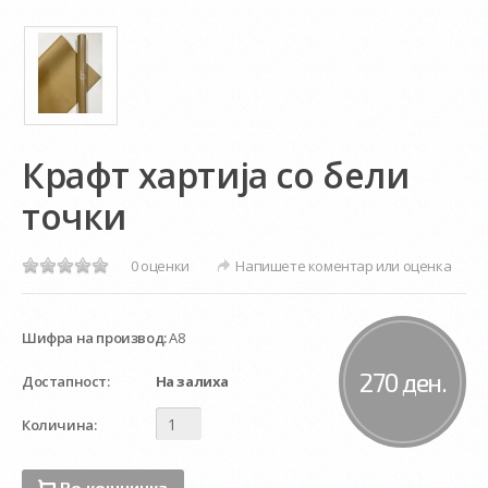
Крафт хартија со бели
точки
0 оценки
Напишете коментар или оценка
Шифра на производ:
А8
270 ден.
Достапност:
На залиха
Количина:
Во кошничка