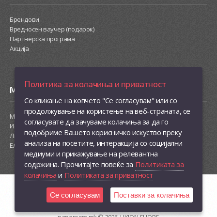
Брендови
Вредносен ваучер (подарок)
Партнерска програма
Акција
Политика за колачиња и приватност
Моја сметка
Со кликање на копчето "Се согласувам" или со
продолжување на користење на веб-страната, се
Моја сметка
согласувате да зачуваме колачиња за да го
Историја на нарачки
подобриме Вашето корисничко искуство преку
Листа на желби
анализа на посетите, интеракција со социјални
Електронски билтен
медиуми и прикажување на релевантна
содржина. Прочитајте повеќе за
Политиката за
колачиња
и
Политиката за приватност
Се согласувам
Поставки за колачиња