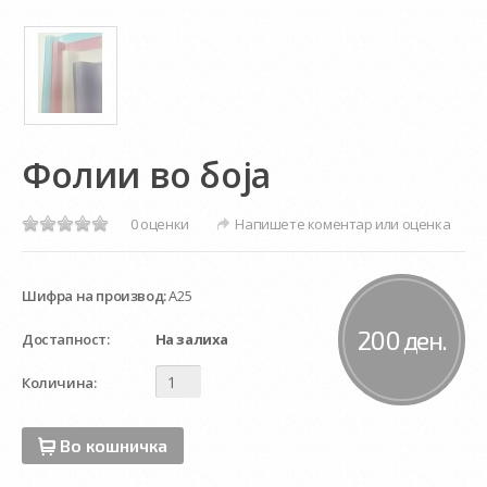
Фолии во боја
0 оценки
Напишете коментар или оценка
Шифра на производ:
А25
200 ден.
Достапност:
На залиха
Количина:
Во кошничка