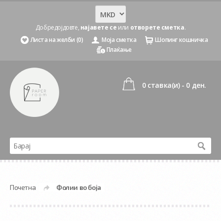
Добредојдовте,
најавете се
или
отворете сметка
.
Листа на желби (0)
Моја сметка
Шопинг кошничка
Плаќање
0 ставка(и) - 0 ден.
Почетна
Фолии во боја
»