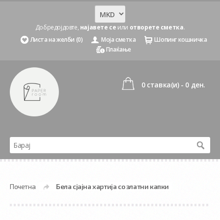
Добредојдовте,
најавете се
или
отворете сметка
.
Листа на желби (0)
Моја сметка
Шопинг кошничка
Плаќање
0 ставка(и) - 0 ден.
Почетна
Бела сјајна хартија со златни капки
»