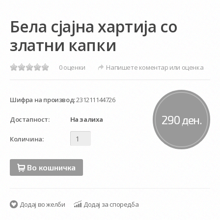
Бела сјајна хартија со
златни капки
0 оценки
Напишете коментар или оценка
Шифра на производ:
231211144726
290 ден.
Достапност:
На залиха
Количина:
Во кошничка
Додај во желби
Додај за споредба