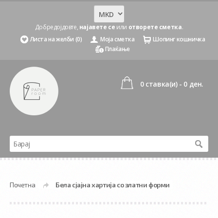
Добредојдовте,
најавете се
или
отворете сметка
.
Листа на желби (0)
Моја сметка
Шопинг кошничка
Плаќање
0 ставка(и) - 0 ден.
Почетна
Бела сјајна хартија со златни форми
»