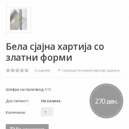
Бела сјајна хартија со
златни форми
0 оценки
Напишете коментар или оценка
Шифра на производ:
А10
270 ден.
Достапност:
На залиха
Количина:
Во кошничка