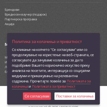
Брендови
Вредносен ваучер (подарок)
Партнерска програма
Акција
Политика за колачиња и приватност
Моја сметка
Со кликање на копчето "Се согласувам" или со
продолжување на користење на веб-страната, се
Моја сметка
согласувате да зачуваме колачиња за да го
Историја на нарачки
подобриме Вашето корисничко искуство преку
Листа на желби
анализа на посетите, интеракција со социјални
Електронски билтен
медиуми и прикажување на релевантна
содржина. Прочитајте повеќе за
Политиката за
колачиња
и
Политиката за приватност
Се согласувам
Поставки за колачиња