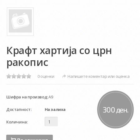
Крафт хартија со црн
ракопис
0 оценки
Напишете коментар или оценка
Шифра на производ:
А9
300 ден.
Достапност:
На залиха
Количина:
Во кошничка