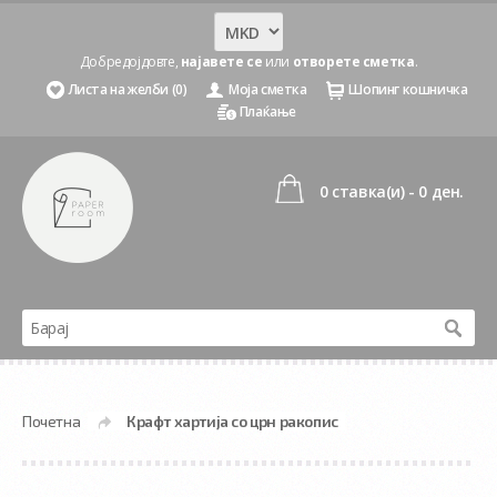
Добредојдовте,
најавете се
или
отворете сметка
.
Листа на желби (0)
Моја сметка
Шопинг кошничка
Плаќање
0 ставка(и) - 0 ден.
Почетна
Крафт хартија со црн ракопис
»