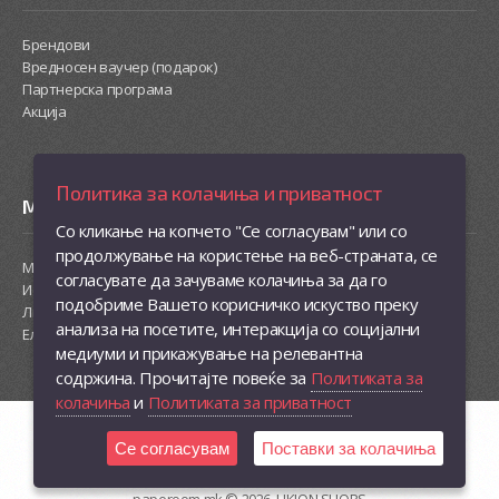
Брендови
Вредносен ваучер (подарок)
Партнерска програма
Акција
Политика за колачиња и приватност
Моја сметка
Со кликање на копчето "Се согласувам" или со
продолжување на користење на веб-страната, се
Моја сметка
согласувате да зачуваме колачиња за да го
Историја на нарачки
подобриме Вашето корисничко искуство преку
Листа на желби
анализа на посетите, интеракција со социјални
Електронски билтен
медиуми и прикажување на релевантна
содржина. Прочитајте повеќе за
Политиката за
колачиња
и
Политиката за приватност
Се согласувам
Поставки за колачиња