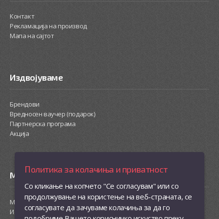
Контакт
Рекламација на производ
Мапа на сајтот
Издвојуваме
Брендови
Вредносен ваучер (подарок)
Партнерска програма
Акција
Политика за колачиња и приватност
Моја сметка
Со кликање на копчето "Се согласувам" или со
продолжување на користење на веб-страната, се
Моја сметка
согласувате да зачуваме колачиња за да го
Историја на нарачки
подобриме Вашето корисничко искуство преку