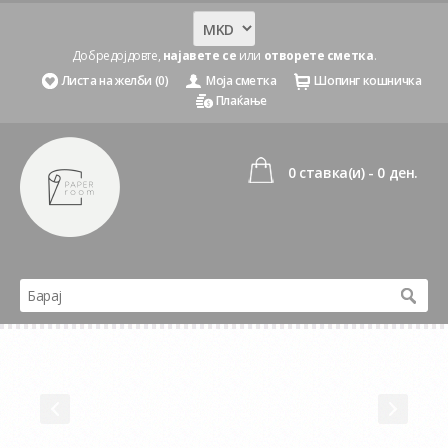
Добредојдовте,
најавете се
или
отворете сметка
.
Листа на желби (0)
Моја сметка
Шопинг кошничка
Плаќање
0 ставка(и) - 0 ден.