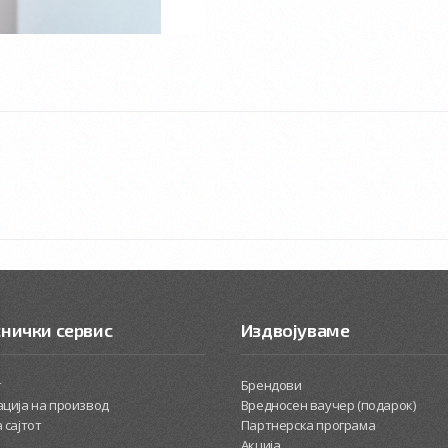
нички сервис
Издвојуваме
т
Брендови
ција на производ
Вредносен ваучер (подарок)
 сајтот
Партнерска програма
Акција