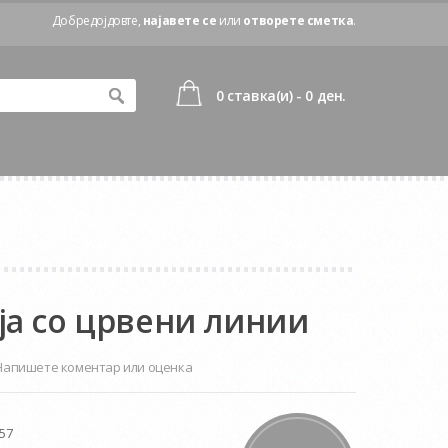
Добредојдовте,
најавете се
или
отворете сметка
.
0 ставка(и) - 0 ден.
ја со црвени линии
Напишете коментар или оценка
57