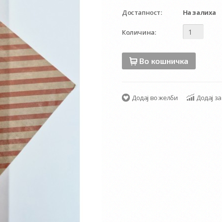
Достапност:
На залиха
Количина:
Во кошничка
Додај во желби
Додај з