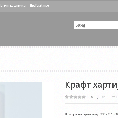
опинг кошничка
Плаќање
Крафт харти
0 оценки
Шифра на производ:
2312111408