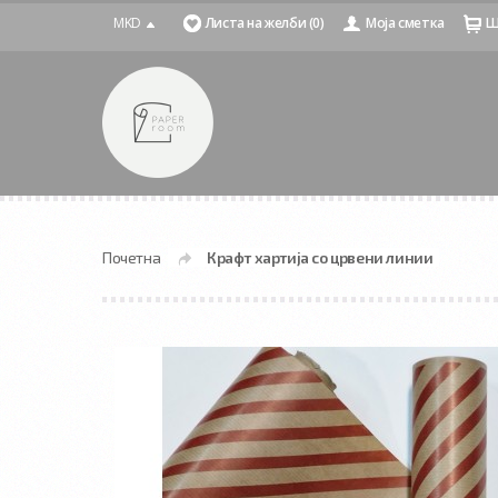
MKD
Листа на желби (0)
Моја сметка
Ш
Почетна
Крафт хартија со црвени линии
»