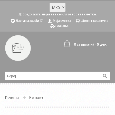
Добредојдовте,
најавете се
или
отворете сметка
.
Листа на желби (0)
Моја сметка
Шопинг кошничка
Плаќање
0 ставка(и) - 0 ден.
Почетна
Контакт
»