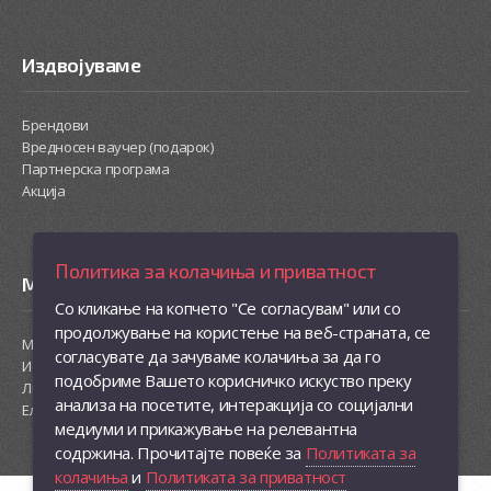
Издвојуваме
Брендови
Вредносен ваучер (подарок)
Партнерска програма
Акција
Политика за колачиња и приватност
Моја сметка
Со кликање на копчето "Се согласувам" или со
продолжување на користење на веб-страната, се
Моја сметка
согласувате да зачуваме колачиња за да го
Историја на нарачки
подобриме Вашето корисничко искуство преку
Листа на желби
анализа на посетите, интеракција со социјални
Електронски билтен
медиуми и прикажување на релевантна
содржина. Прочитајте повеќе за
Политиката за
колачиња
и
Политиката за приватност