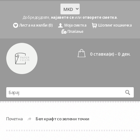
Добредојдовте,
најавете се
или
отворете сметка
.
Листа на желби (0)
Моја сметка
Шопинг кошничка
Плаќање
0 ставка(и) - 0 ден.
Почетна
Бел крафт со зелени точки
»