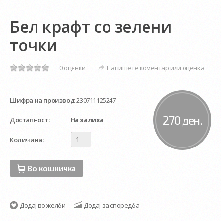
Бел крафт со зелени
точки
0 оценки
Напишете коментар или оценка
Шифра на производ:
230711125247
270 ден.
Достапност:
На залиха
Количина:
Во кошничка
Додај во желби
Додај за споредба