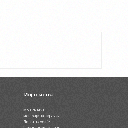
Моја сметка
Моја сметка
Историја на нарачки
Листа на желби
Електронски билтен