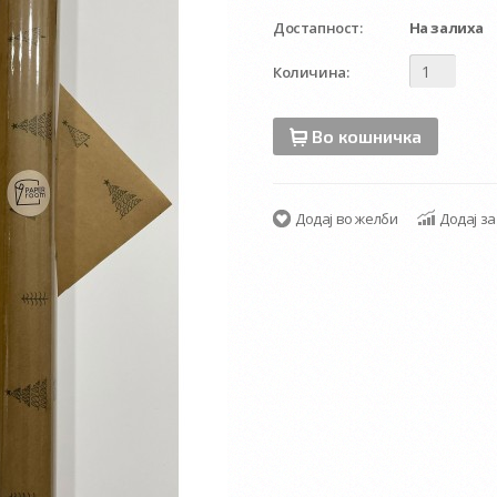
Достапност:
На залиха
Количина:
Во кошничка
Додај во желби
Додај з