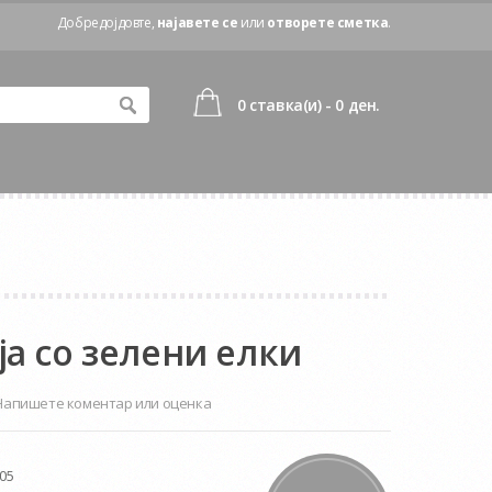
Добредојдовте,
најавете се
или
отворете сметка
.
0 ставка(и) - 0 ден.
ја со зелени елки
Напишете коментар или оценка
05