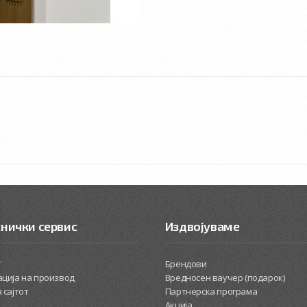
нички сервис
Издвојуваме
т
Брендови
ција на производ
Вредносен ваучер (подарок)
 сајтот
Партнерска програма
Акција