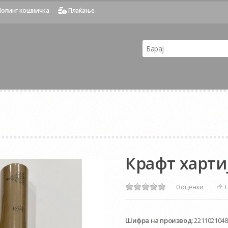
опинг кошничка
Плаќање
Крафт харти
0 оценки
Шифра на производ:
2211021048