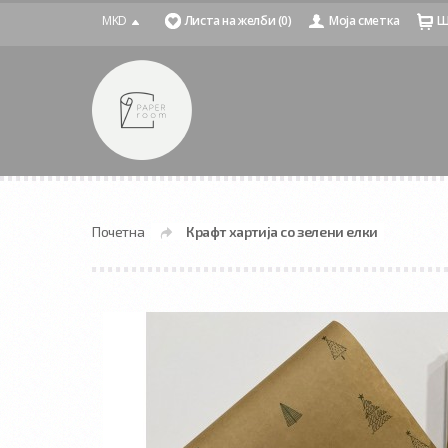
MKD
Листа на желби (0)
Моја сметка
Ш
Почетна
Крафт хартија со зелени елки
»