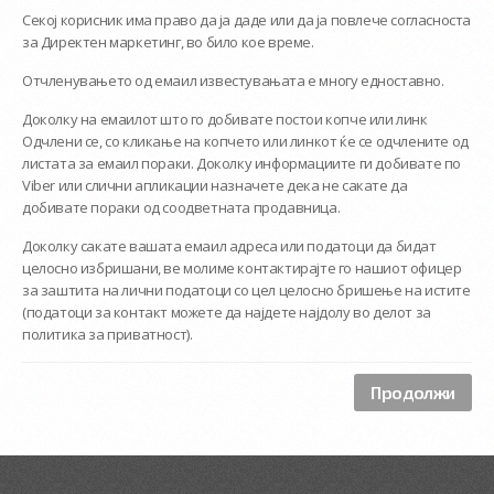
Секој корисник има право да ја даде или да ја повлече согласноста
за Директен маркетинг, во било кое време.
Отчленувањето од емаил известувањата е многу едноставно.
Доколку на емаилот што го добивате постои копче или линк
Одчлени се, со кликање на копчето или линкот ќе се одчлените од
листата за емаил пораки. Доколку информациите ги добивате по
Viber или слични апликации назначете дека не сакате да
добивате пораки од соодветната продавница.
Доколку сакате вашата емаил адреса или податоци да бидат
целосно избришани, ве молиме контактирајте го нашиот офицер
за заштита на лични податоци со цел целосно бришење на истите
(податоци за контакт можете да најдете најдолу во делот за
политика за приватност).
Продолжи