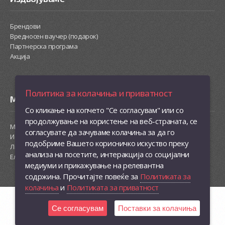
Брендови
Вредносен ваучер (подарок)
Партнерска програма
Акција
Политика за колачиња и приватност
Моја сметка
Со кликање на копчето "Се согласувам" или со
продолжување на користење на веб-страната, се
Моја сметка
согласувате да зачуваме колачиња за да го
Историја на нарачки
подобриме Вашето корисничко искуство преку
Листа на желби
анализа на посетите, интеракција со социјални
Електронски билтен
медиуми и прикажување на релевантна
содржина. Прочитајте повеќе за
Политиката за
колачиња
и
Политиката за приватност
Се согласувам
Поставки за колачиња