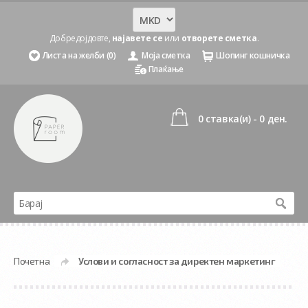
Добредојдовте,
најавете се
или
отворете сметка
.
Листа на желби (0)
Моја сметка
Шопинг кошничка
Плаќање
0 ставка(и) - 0 ден.
Почетна
Услови и согласност за директен маркетинг
»