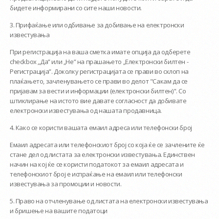
бидете информирани со сите наши новости.
3. Прифаќање или одбивање за добивање на електронски
известувања
При регистрација на ваша сметка имате опција да одберете
checkbox „Да” или „Не” на прашањето „Електронски билтен -
Регистрација”. Доколку регистрацијата се прави во склоп на
плаќањето, зачленувањето се прави во делот "Сакам да се
пријавам за вести и информации (електронски билтен)". Со
штиклирање на истото вие давате согласност да добивате
електронски известувања од нашата продавница.
4. Како се користи вашата емаил адреса или телефонски број
Емаил адресата или телефонскиот број со која ќе се зачлените ќе
стане дел од листата за електронски известувања. Единствен
начин на кој ќе се користи податокот за емаил адресата и
телефонскиот број е испраќање на емаил или телефонски
известувања за промоции и новости.
5. Право на отчленување од листата на електронски известувања
и бришење на вашите податоци