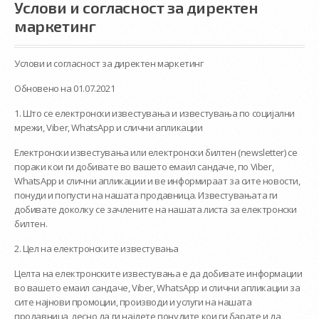
Услови и согласност за директен
маркетинг
Услови и согласност за директен маркетинг
Обновено на 01.07.2021
1. Што се електронски известувања и известувања по социјални
мрежи, Viber, WhatsApp и слични апликации
Електронски известувања или електронски билтен (newsletter) се
пораки кои ги добивате во вашето емаил сандаче, по Viber,
WhatsApp и слични апликации и ве информираат за сите новoсти,
понуди и попусти на нашата продавница. Известувањата ги
добивате доколку се зачлените на нашата листа за електронски
билтен.
2. Цел на електронските известувања
Целта на електронските известувања е да добивате информации
во вашето емаил сандаче, Viber, WhatsApp и слични апликации за
сите најнови промоции, производи и услуги на нашата
продавница, лесно да ги најдете понудите кои ги барате и да